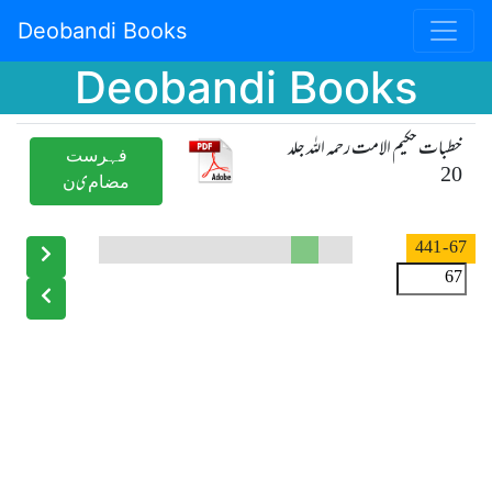
Deobandi Books
Deobandi Books
خطبات حکیم الامت رحمہ اللہ جلد
ﻓﮩﺮﺳﺖ
20
ﻣﻀﺎﻡیﻥ
- 441
67