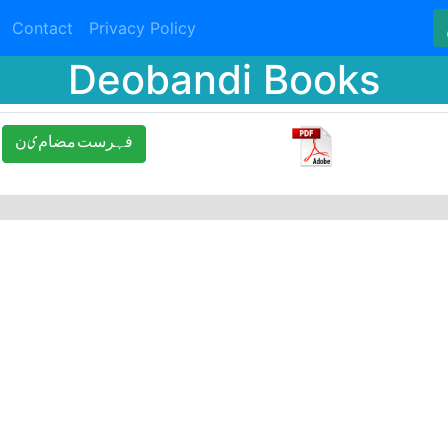
Contact
Privacy Policy
Deobandi Books
ﻓﮩﺮﺳﺖ ﻣﻀﺎﻡیﻥ