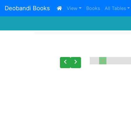
Deobandi Books
(current)
View
Books
All Tables