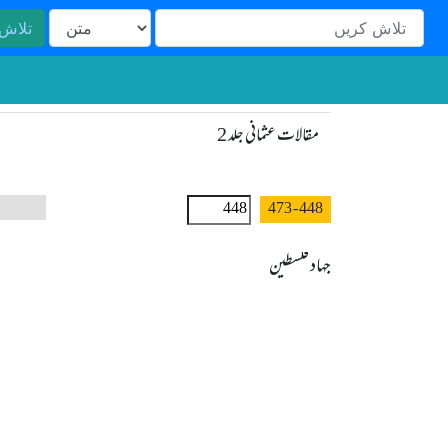
تلاش
مقالات عثمانی جلد 2
- 473
448
جہاد فلسطین
