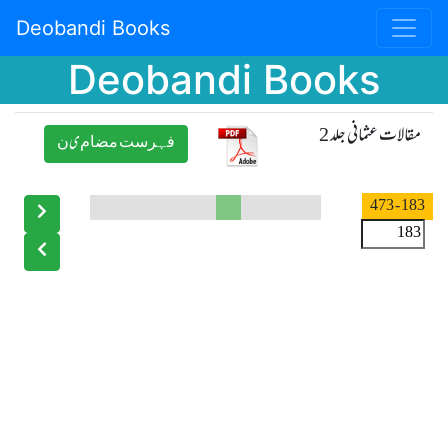
Deobandi Books
Deobandi Books
مقالات عثمانی جلد 2
ﻓﮩﺮﺳﺖ ﻣﻀﺎﻡیﻥ
- 473
183