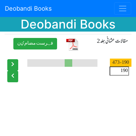
Deobandi Books
Deobandi Books
مقالات عثمانی جلد 2
ﻓﮩﺮﺳﺖ ﻣﻀﺎﻡیﻥ
- 473
190