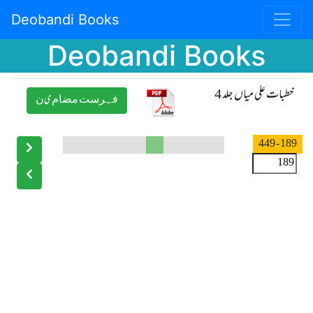
Deobandi Books
Deobandi Books
خطبات علی میاں جلد 4
ﻓﮩﺮﺳﺖ ﻣﻀﺎﻡیﻥ
- 449
189