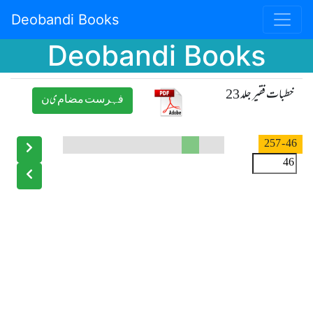
Deobandi Books
Deobandi Books
خطبات فقیر جلد 23
ﻓﮩﺮﺳﺖ ﻣﻀﺎﻡیﻥ
- 257
46